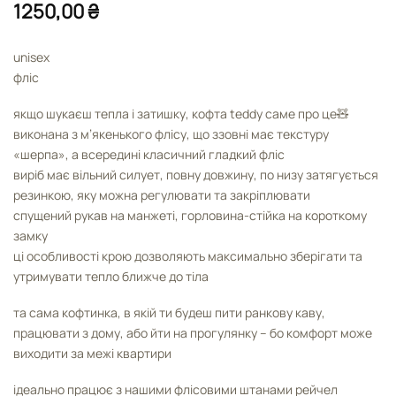
1250,00
₴
unisex
фліс
якщо шукаєш тепла і затишку, кофта teddy саме про це🧸
виконана з м’якенького флісу, що ззовні має текстуру
«шерпа», а всередині класичний гладкий фліс
виріб має вільний силует, повну довжину, по низу затягується
резинкою, яку можна регулювати та закріплювати
спущений рукав на манжеті, горловина-стійка на короткому
замку
ці особливості крою дозволяють максимально зберігати та
утримувати тепло ближче до тіла
та сама кофтинка, в якій ти будеш пити ранкову каву,
працювати з дому, або йти на прогулянку – бо комфорт може
виходити за межі квартири
ідеально працює з нашими флісовими штанами рейчел