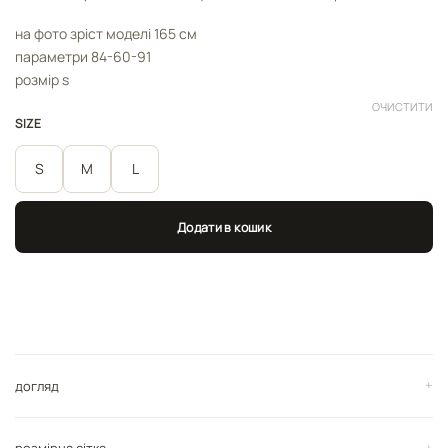
на фото зріст моделі 165 см
параметри 84-60-91
розмір s
ОЧИСТИТИ
SIZE
S
M
L
Додати в кошик
догляд