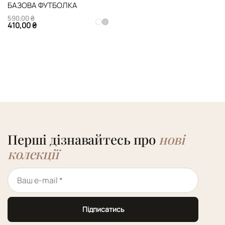
БАЗОВА ФУТБОЛКА
590,00
₴
Оригінальна
410,00
₴
ціна:
Поточна
590,00 ₴.
ціна:
410,00 ₴.
Перші дізнавайтесь про
нові
колекції